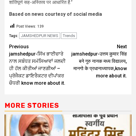
शांतिपूर्ण सह-अस्तित्व पर आधारित है.”
Based on news courtesy of social media
Post Views:
139
JAMSHEDPUR NEWS
Trends
Tags:
Previous
Next
jamshedpur-ਸਿੱਖ ਭਾਈਚਾਰੇ
jamshedpur-उत्तम कुमार सिंह
ਨਾਲ ਸਬੰਧਤ ਸਮੱਸਿਆਵਾਂ ਜਲਦੀ
बने गुरु नानक मध्य विद्यालय,
ਹੀ ਹੱਲ ਕੀਤੀਆਂ ਜਾਣਗੀਆਂ –
मानगो के प्रधानाध्यापक,know
ਪ੍ਰੋਜੈਕਟ ਡਾਇਰੈਕਟਰ ਦੀਪਾਂਕਰ
more about it.
ਚੌਧਰੀ know more about it.
MORE STORIES