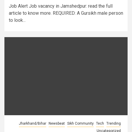
Job Alert Job vacancy in Jamshedpur: read the full
article to know more. REQUIRED: A Gursikh male person
to look...
Jharkhand/Bihar
Newsbeat
Sikh Community
Tech
Trending
Uncategorized