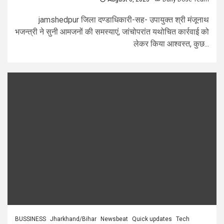
jamshedpur जिला दण्डाधिकारी-सह- उपायुक्त श्री मंजूनाथ
भजन्त्री ने सुनी आमजनों की समस्याएं, जांचोपरांत यथोचित कार्रवाई को
लेकर किया आश्वस्त, कुछ...
BUSSINESS
Jharkhand/Bihar
Newsbeat
Quick updates
Tech