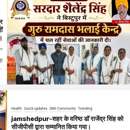
g
र
ीं
ी।
am
़ी
..
Health
Quick updates
Sikh Community
Trending
jamshedpur-शहर के वरिष्ठ डॉ राजेंद्र सिंह को
सीजीपीसी द्वारा सम्मानित किया गया।