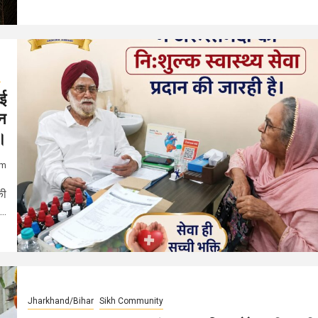
g
ाई
ान
ै।
am
की
..
Jharkhand/Bihar
Sikh Community