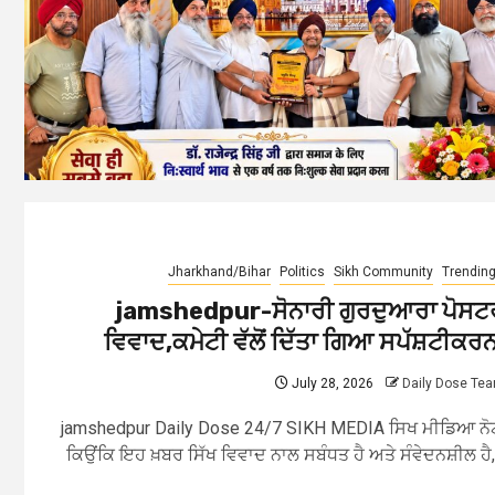
Jharkhand/Bihar
Politics
Sikh Community
Trendin
jamshedpur-ਸੋਨਾਰੀ ਗੁਰਦੁਆਰਾ ਪੋਸਟ
ਵਿਵਾਦ,ਕਮੇਟੀ ਵੱਲੋਂ ਦਿੱਤਾ ਗਿਆ ਸਪੱਸ਼ਟੀਕਰਨ
July 28, 2026
Daily Dose Te
jamshedpur Daily Dose 24/7 SIKH MEDIA ਸਿਖ ਮੀਡਿਆ ਨੋ
ਕਿਉਂਕਿ ਇਹ ਖ਼ਬਰ ਸਿੱਖ ਵਿਵਾਦ ਨਾਲ ਸਬੰਧਤ ਹੈ ਅਤੇ ਸੰਵੇਦਨਸ਼ੀਲ ਹੈ,.