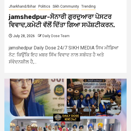
Jharkhand/Bihar
Politics
Sikh Community
Trending
jamshedpur-ਸੋਨਾਰੀ ਗੁਰਦੁਆਰਾ ਪੋਸਟਰ
ਵਿਵਾਦ,ਕਮੇਟੀ ਵੱਲੋਂ ਦਿੱਤਾ ਗਿਆ ਸਪੱਸ਼ਟੀਕਰਨ.
July 28, 2026
Daily Dose Team
jamshedpur Daily Dose 24/7 SIKH MEDIA ਸਿਖ ਮੀਡਿਆ
ਨੋਟ: ਕਿਉਂਕਿ ਇਹ ਖ਼ਬਰ ਸਿੱਖ ਵਿਵਾਦ ਨਾਲ ਸਬੰਧਤ ਹੈ ਅਤੇ
ਸੰਵੇਦਨਸ਼ੀਲ ਹੈ,...