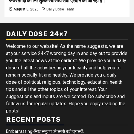
जरुरतमंदों को नि: शुल्क स्वास्थ्य सेवा प्रदान की जा रही है।
August 5, 2026
Daily Dose Team
DAILY DOSE 24×7
Welcome to our website! As the name suggests, we are
at your service 24×7 working day in and day out to provide
you the latest news at the earliest. We provide you a daily
dose of all the activities in your locality and help you to
remain socially fit and healthy. We provide you a daily
dose of political, religious, technology, education, health
tips and all the other topics of your interest. Your
suggestions and inputs are welcomed. Do subscribe and
follow us for regular updates. Hope you enjoy reading the
posts!
RECENT POSTS
Embarrassing-सिख समुदाय की सबसे बड़ी त्रासदी.