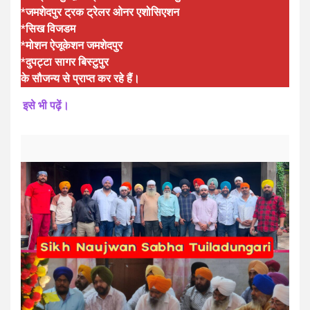
*जमशेदपुर ट्रक ट्रेलर ओनर एशोसिएशन
*सिख विजडम
*मोशन ऐजूकेशन जमशेदपुर
*दुपट्टा सागर बिस्टुपुर
के सौजन्य से प्राप्त कर रहे हैं।
इसे भी पढ़ें।