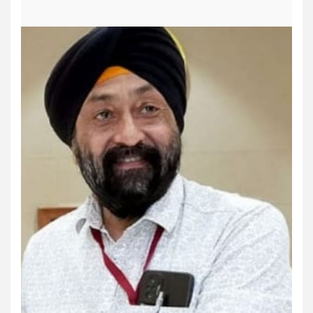
Dharmik
Jharkhand/Bihar
Trending