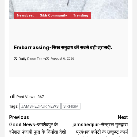
jamshedpur-जरुरतमंद एवं गरीब मरीजों की मदद करने का
F
सुनहरा मौका, दवाईयों की सेवा करके पुण्य लाभ कमाएं।
द
August 5, 2026
Daily Dose Team
Post Views:
367
JAMSHEDPUR NEWS
SIKHISM
Tags:
Previous
Next
Good News-जमशेदपुर के
jamshedpur-सेन्ट्रल गुरुद्वारा
स्पेशल पंजाबी फुड के निर्माता देशी
प्रबंधक कमेटी के उत्कृष्ट कार्य