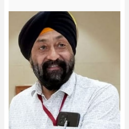
Dharmik
Jharkhand/Bihar
Trending