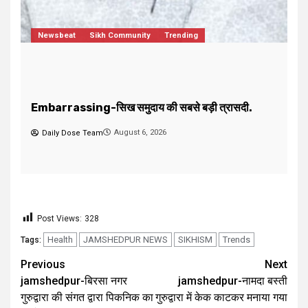
jamshedpur-जरुरतमंद एवं गरीब मरीजों की मदद करने का
F
सुनहरा मौका, दवाईयों की सेवा करके पुण्य लाभ कमाएं।
द
August 5, 2026
Daily Dose Team
Post Views:
328
Health
JAMSHEDPUR NEWS
SIKHISM
Trends
Tags:
Previous
Next
jamshedpur-बिरसा नगर
jamshedpur-नामदा बस्ती
गुरुद्वारा की संगत द्वारा पिकनिक का
गुरुद्वारा में केक काटकर मनाया गया