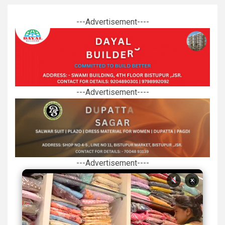
---Advertisement----
---Advertisement----
---Advertisement----
×