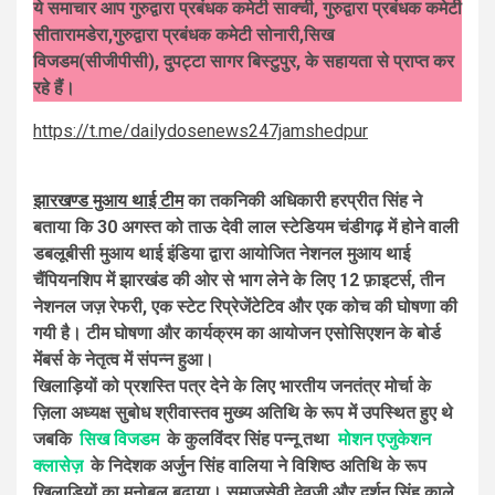
ये समाचार आप गुरुद्वारा प्रबंधक कमेटी साक्ची, गुरुद्वारा प्रबंधक कमेटी
सीतारामडेरा,गुरुद्वारा प्रबंधक कमेटी सोनारी,सिख
विजडम(सीजीपीसी), दुपट्टा सागर बिस्टुपुर, के सहायता से प्राप्त कर
रहे हैं।
https://t.me/dailydosenews247jamshedpur
झारखण्ड मुआय थाई टीम
का तकनिकी अधिकारी हरप्रीत सिंह ने
बताया कि 30 अगस्त को ताऊ देवी लाल स्टेडियम चंडीगढ़ में होने वाली
डबलूबीसी मुआय थाई इंडिया द्वारा आयोजित नेशनल मुआय थाई
चैंपियनशिप में झारखंड की ओर से भाग लेने के लिए 12 फ़ाइटर्स, तीन
नेशनल जज़ रेफरी, एक स्टेट रिप्रेजेंटेटिव और एक कोच की घोषणा की
गयी है। टीम घोषणा और कार्यक्रम का आयोजन एसोसिएशन के बोर्ड
मेंबर्स के नेतृत्व में संपन्न हुआ।
खिलाड़ियों को प्रशस्ति पत्र देने के लिए भारतीय जनतंत्र मोर्चा के
ज़िला अध्यक्ष सुबोध श्रीवास्तव मुख्य अतिथि के रूप में उपस्थित हुए थे
जबकि
सिख विजडम
के कुलविंदर सिंह पन्नू तथा
मोशन एजुकेशन
क्लासेज़
के निदेशक अर्जुन सिंह वालिया ने विशिष्ठ अतिथि के रूप
खिलाड़ियों का मनोबल बढ़ाया। समाजसेवी देवजी और दर्शन सिंह काले