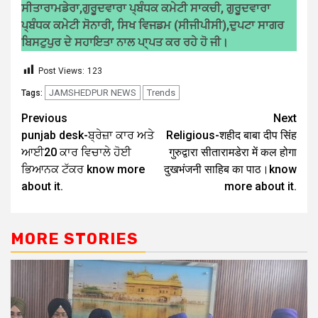
ਸੀਤਾਰਾਮਡੇਰਾ,ਗੁਰੂਦਵਾਰਾ ਪ੍ਬੰਧਕ ਕਮੇਟੀ ਸਾਕਚੀ, ਗੁਰੂਦਵਾਰਾ
ਪ੍ਬੰਧਕ ਕਮੇਟੀ ਸੋਨਾਰੀ, ਸਿਖ ਵਿਜਡਮ (ਸੀਜੀਪੀਸੀ),ਦੁਪਟਾ ਸਾਗਰ
ਬਿਸਟੁਪੁਰ ਦੇ ਸਹਾਇਤਾ ਨਾਲ ਪਾ੍ਪਤ ਕਰ ਰਹੇ ਹੋ ਜੀ।
Post Views:
123
JAMSHEDPUR NEWS
Trends
Tags:
Previous
Next
punjab desk-ਬ੍ਰੇਜ਼ਾ ਕਾਰ ਅਤੇ
Religious-शहीद बाबा दीप सिंह
ਆਈ20 ਕਾਰ ਵਿਚਾਲੇ ਹੋਈ
गुरुद्वारा सीतारामडेरा में कल होगा
ਭਿਆਨਕ ਟੱਕਰ know more
दुखभंजनी साहिब का पाठ।know
about it.
more about it.
MORE STORIES