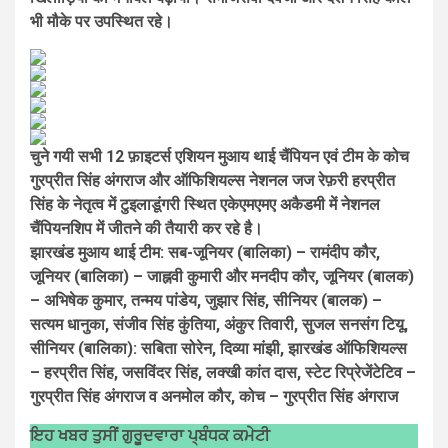
भी मौके पर उपस्थित रहे।
चुने गयी सभी 12 फ़ाइटर्स एशियन मुआय थाई चैंपियन एवं टीम के कोच
गुरप्रीत सिंह अंगराज और ऑफिशियल्स नेशनल जज रेफ़री हरप्रीत
सिंह के नेतृत्व में टुइलाडूंगरी स्थित एकेएमएमए अकैडमी में नेशनल
चैंपियनशिप में जीतने की तैयारी कर रहे है।
झारखंड मुआय थाई टीम: सब-जूनियर (बालिका) – रामंदीप कौर,
जूनियर (बालिका) – जाह्नवी कुमारी और मनदीप कौर, जूनियर (बालक)
– अभिषेक कुमार, तन्मय पांडेय, जुझार सिंह, सीनियर (बालक) –
सत्यम धानुका, संजीव सिंह कुंतिया, अंकुर तिवारी, सुजल सनसंग टियू,
सीनियर (बालिका): सबिता सोरेन, दिव्या मांझी, झारखंड ऑफिशियल्स
– हरप्रीत सिंह, जसविंदर सिंह, लक्खी कांत दास, स्टेट रिप्रेजेंटेटिव –
गुरप्रीत सिंह अंगराज व अनमोल कौर, कोच – गुरप्रीत सिंह अंगराज
ਇਹ ਖਬਰ ਤੁਸੀਂ ਗੁਰੂਦਵਾਰਾ ਪ੍ਬੰਧਕ ਕਮੇਟੀ