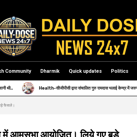
kh Community
Dharmik
Quick updates
Politics
Health-सीजीपीसी द्वारा संचालित गुरु रामदास भलाई केन्द्र में जरुरतमंदों को नि: शुल्क स्वास
ड़े फैसले।
ा में आमसभा आयोजित। लिये गए बड़े