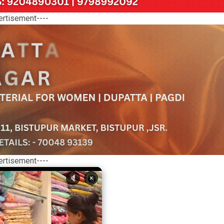
ertisement----
ertisement----
×