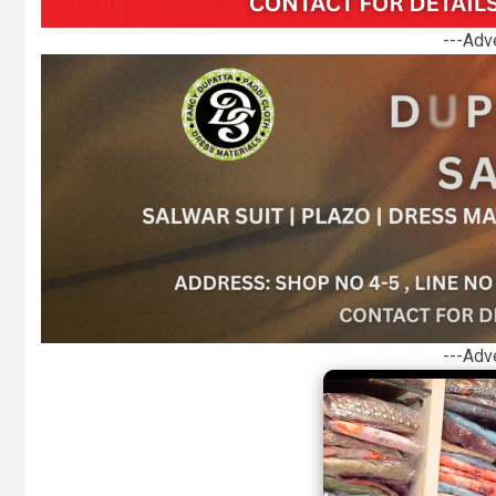
---Adv
---Adv