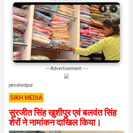
×
---Advertisement----
jamshedpur
SIKH MEDIA
सुरजीत सिंह खुशीपुर एवं बलवंत सिंह
शेरों ने नामांकन दाखिल किया।