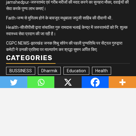
jamshedpur-जरुरतमंद एवं गरीब मरीजों की मदद करने का सुनहरा मौका, दवाईयों की
सेवा करके पुण्य लाभ कमाएं।
Faith-जन्म से मुस्लिम होने के बावजूद मधुबाला जपुजी साहिब की दीवानी थी..
Health-सीजीपीसी द्वारा संचालित गुरु रामदास भलाई केन्द्र में जरुरतमंदों को नि: शुल्क
स्वास्थ्य सेवा प्रदान की जा रही है।
CGPC NEWS-झारखंड जनक शिबू सोरेन की पहली पुण्यतिथि पर सेंट्रल गुरुद्वारा
कमेटी ने उनकी प्रतिमा पर माल्यार्पण कर श्रद्धा सुमन अर्पित किए.
CATEGORIES
BUSSINESS
Dharmik
Education
Health
Jharkhand/Bihar
Matrimonial
Minority
Newsbeat
Politics
Quick updates
Sikh Community
Sports
Tech
Trending
Uncategorized
Copyright © All rights reserved. Managed by
www.digitalsunil.in