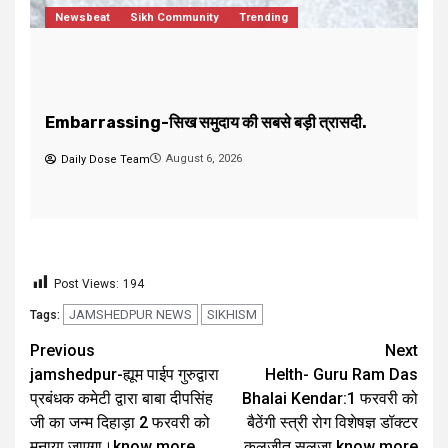
jamshedpur-जरुरतमंद एवं गरीब मरीजों की मदद करने का
F
सुनहरा मौका, दवाईयों की सेवा करके पुण्य लाभ कमाएं।
द
August 5, 2026
Daily Dose Team
Post Views:
194
JAMSHEDPUR NEWS
SIKHISM
Tags:
Previous
Next
jamshedpur-ह्यूम पाईप गुरुद्वारा
Helth- Guru Ram Das
प्रबंधक कमेटी द्वारा बाबा दीपसिंह
Bhalai Kendar:1 फरवरी को
जी का जन्म दिहाड़ा 2 फरवरी को
बैठेंगी स्त्री रोग विशेषज्ञ डॉक्टर
मनाया जाएगा।know more
कुलजीत सलूजा,know more