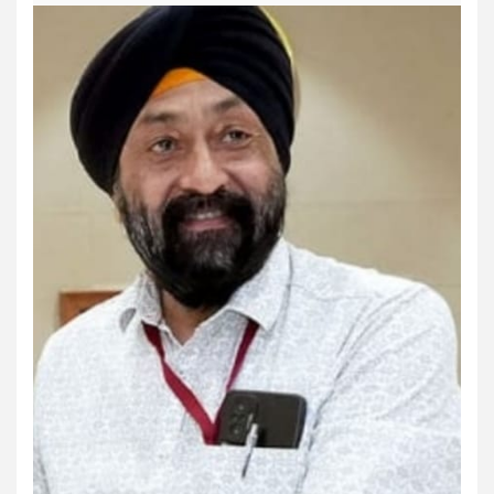
Dharmik
Jharkhand/Bihar
Trending