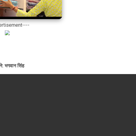
ertisement----
ने: भगवान सिंह