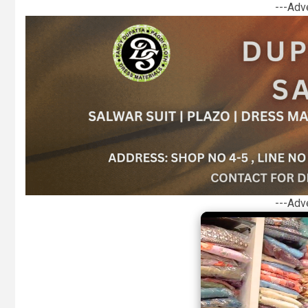
---Adv
---Adv