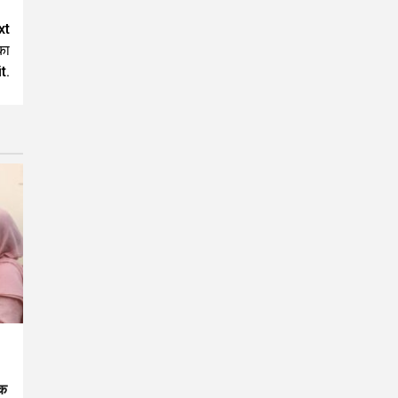
xt
का
t.
्क