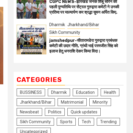
CGPC NEWS-झारखंड जनक शिबू सोरेन की
पहली पुण्यतिथि पर सेंट्रल गुरुद्वारा कमेटी ने उनकी
प्रतिमा पर माल्यार्पण कर श्रद्धा सुमन अर्पित किए.
Dharmik
Jharkhand/Bihar
Sikh Community
jamshedpur-सीतारामडेरा गुरुद्वारा प्रबंधक
कमेटी की उदार नीति, ग्रंथी भाई परमजीत सिंह को
इलाज हेतु धनराशि देकर किया विदा।
CATEGORIES
BUSSINESS
Dharmik
Education
Health
Jharkhand/Bihar
Matrimonial
Minority
Newsbeat
Politics
Quick updates
Sikh Community
Sports
Tech
Trending
Uncategorized