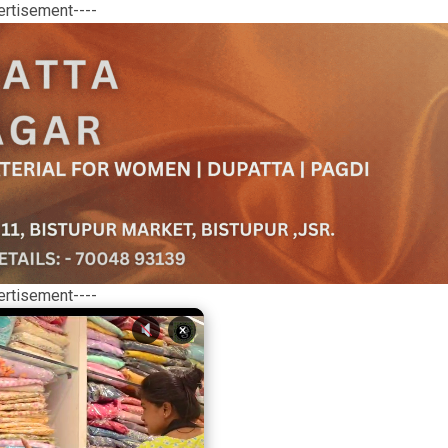
ertisement----
ertisement----
×