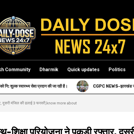
kh Community
Dharmik
Quick updates
Politics
ेवा प्रदान की जा रही है।
CGPC NEWS-झारखंड जनक शिबू सोरेन की पहली पुण्यतिथ
्तार, दूसरी मंजिल की ढलाई 3 फरवरी,know more about
िक्षा परियोजना ने पकड़ी रफ्तार, दूसर