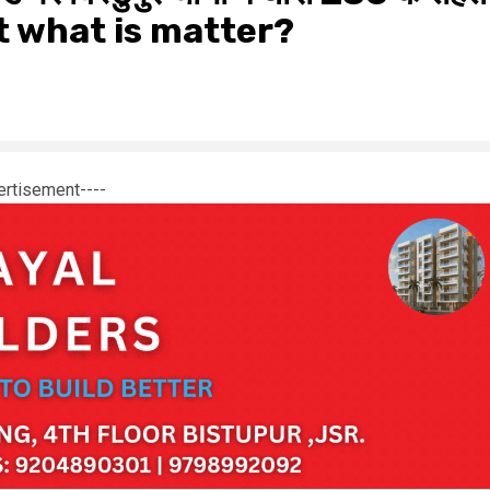
ut what is matter?
ertisement----