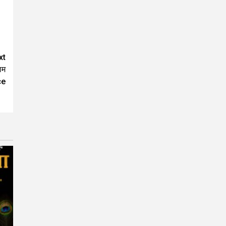
xt
ाम
ce