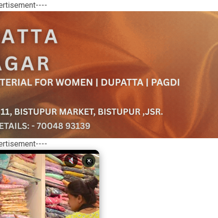
ertisement----
ertisement----
×