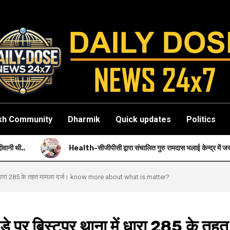
kh Community
Dharmik
Quick updates
Politics
Health-सीजीपीसी द्वारा संचालित गुरु रामदास भलाई केन्द्र में जरुरतमंदों को नि: शुल
 में धारा 285 के तहत मामला दर्ज। know more about what is matter?
पर बिस्टुपुर थाना में धारा 285 के तहत