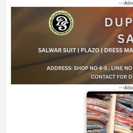
---Adv
---Adv