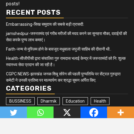
posts!
RECENT POSTS
Embarrassing-सिख समुदाय की सबसे बड़ी त्रासदी.
jamshedpur-जरुरतमंद एवं गरीब मरीजों की मदद करने का सुनहरा मौका, दवाईयों की
सेवा करके पुण्य लाभ कमाएं।
Faith-जन्म से मुस्लिम होने के बावजूद मधुबाला जपुजी साहिब की दीवानी थी..
Health-सीजीपीसी द्वारा संचालित गुरु रामदास भलाई केन्द्र में जरुरतमंदों को नि: शुल्क
स्वास्थ्य सेवा प्रदान की जा रही है।
CGPC NEWS-झारखंड जनक शिबू सोरेन की पहली पुण्यतिथि पर सेंट्रल गुरुद्वारा
कमेटी ने उनकी प्रतिमा पर माल्यार्पण कर श्रद्धा सुमन अर्पित किए.
CATEGORIES
BUSSINESS
Dharmik
Education
Health
Jharkhand/Bihar
Matrimonial
Minority
Newsbeat
Politics
Quick updates
Sikh Community
Sports
Tech
Trending