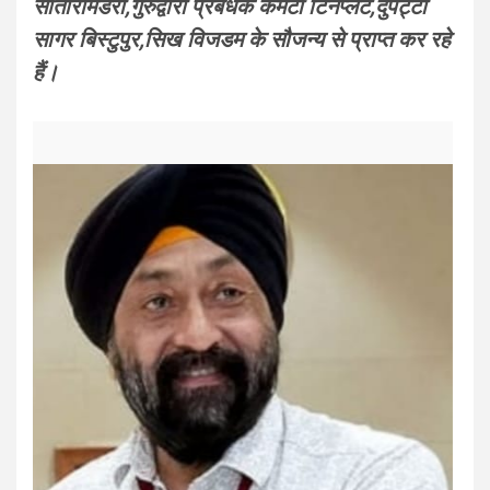
सीतारामडेरा,गुरुद्वारा प्रबंधक कमेटी टिनप्लेट,दुपट्टा
सागर बिस्टुपुर,सिख विजडम के सौजन्य से प्राप्त कर रहे
हैं।