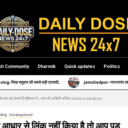
kh Community
Dharmik
Quick updates
Politics
सबसे बड़ी त्रासदी.
jamshedpur-जरुरतमंद एवं गरीब मरीजों की मदद करन
है तो आप पड़ सकते हैं मुश्किल में। कल थी आखिरी तारिख।know more about
ding
Uncategorized
धार से लिंक नहीं किया है तो आप पड़