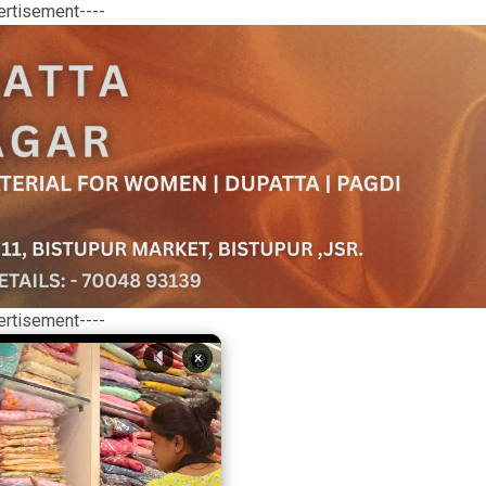
ertisement----
ertisement----
×