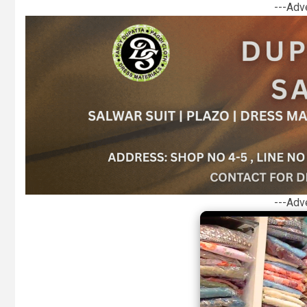
---Adv
---Adv