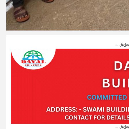
---Adv
---Adv