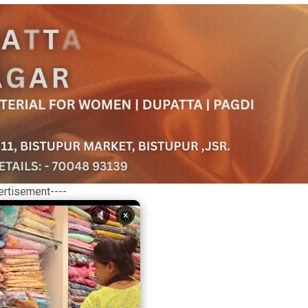
ertisement----
×