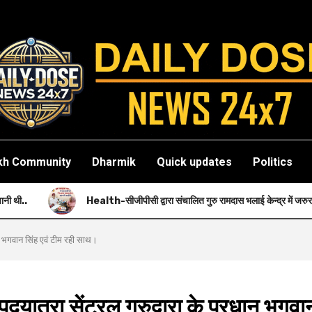
kh Community
Dharmik
Quick updates
Politics
lth-सीजीपीसी द्वारा संचालित गुरु रामदास भलाई केन्द्र में जरुरतमंदों को नि: शुल्क स्वास्थ्य से
 भगवान सिंह एवं टीम रही साथ।
ा सेंट्रल गुरुद्वारा के प्रधान भगवा