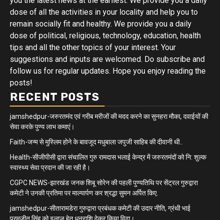
you the latest news at the earliest. We provide you a daily
dose of all the activities in your locality and help you to
remain socially fit and healthy. We provide you a daily
dose of political, religious, technology, education, health
tips and all the other topics of your interest. Your
suggestions and inputs are welcomed. Do subscribe and
follow us for regular updates. Hope you enjoy reading the
posts!
RECENT POSTS
jamshedpur-जरुरतमंद एवं गरीब मरीजों की मदद करने का सुनहरा मौका, दवाईयों की
सेवा करके पुण्य लाभ कमाएं।
Faith-जन्म से मुस्लिम होने के बावजूद मधुबाला जपुजी साहिब की दीवानी थी..
Health-सीजीपीसी द्वारा संचालित गुरु रामदास भलाई केन्द्र में जरुरतमंदों को नि: शुल्क
स्वास्थ्य सेवा प्रदान की जा रही है।
CGPC NEWS-झारखंड जनक शिबू सोरेन की पहली पुण्यतिथि पर सेंट्रल गुरुद्वारा
कमेटी ने उनकी प्रतिमा पर माल्यार्पण कर श्रद्धा सुमन अर्पित किए.
jamshedpur-सीतारामडेरा गुरुद्वारा प्रबंधक कमेटी की उदार नीति, ग्रंथी भाई
परमजीत सिंह को इलाज हेतु धनराशि देकर किया विदा।