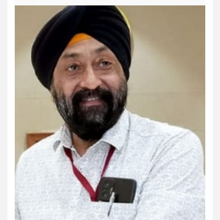
Dharmik
Jharkhand/Bihar
Trending