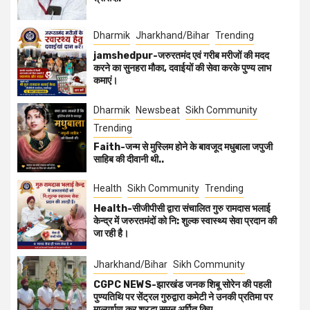
Dharmik
Jharkhand/Bihar
Trending
jamshedpur-जरुरतमंद एवं गरीब मरीजों की मदद
करने का सुनहरा मौका, दवाईयों की सेवा करके पुण्य लाभ
कमाएं।
Dharmik
Newsbeat
Sikh Community
Trending
Faith-जन्म से मुस्लिम होने के बावजूद मधुबाला जपुजी
साहिब की दीवानी थी..
Health
Sikh Community
Trending
Health-सीजीपीसी द्वारा संचालित गुरु रामदास भलाई
केन्द्र में जरुरतमंदों को नि: शुल्क स्वास्थ्य सेवा प्रदान की
जा रही है।
Jharkhand/Bihar
Sikh Community
CGPC NEWS-झारखंड जनक शिबू सोरेन की पहली
पुण्यतिथि पर सेंट्रल गुरुद्वारा कमेटी ने उनकी प्रतिमा पर
माल्यार्पण कर श्रद्धा सुमन अर्पित किए.