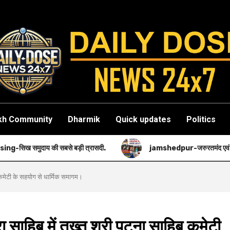
kh Community
Dharmik
Quick updates
Politics
़ी त्रासदी.
jamshedpur-जरुरतमंद एवं गरीब मरीजों की मदद करने का सुन
ब कमेटी के सहयोग से धार्मिक समागम।
साहिब में तख्त श्री पटना साहिब कमेटी