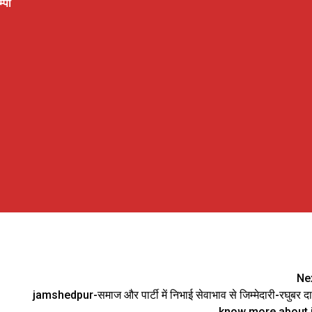
्पी
Ne
jamshedpur-समाज और पार्टी में निभाई सेवाभाव से जिम्मेदारी-रघुबर द
know more about i