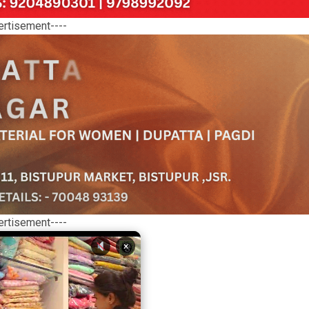
ertisement----
ertisement----
×