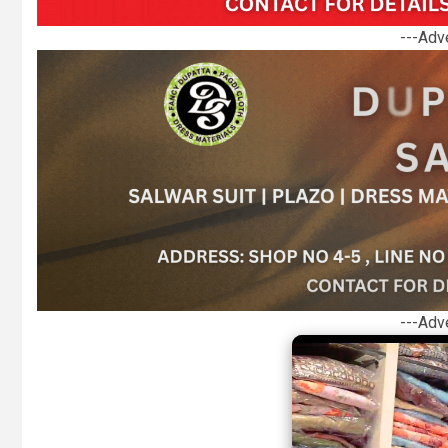
---Adv
---Adv