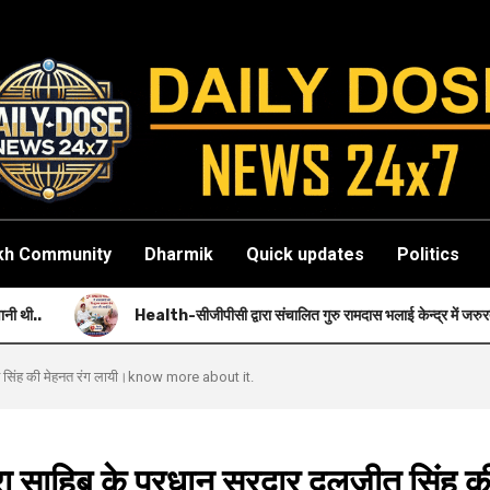
kh Community
Dharmik
Quick updates
Politics
Health-सीजीपीसी द्वारा संचालित गुरु रामदास भलाई केन्द्र में जरुरतमंदों को नि: शुल्क स्वास्थ
ीत सिंह की मेहनत रंग लायी।know more about it.
ा साहिब के प्रधान सरदार दलजीत सिंह क