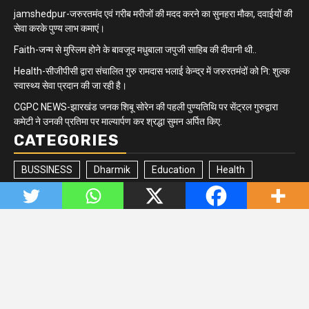
jamshedpur-जरुरतमंद एवं गरीब मरीजों की मदद करने का सुनहरा मौका, दवाईयों की
सेवा करके पुण्य लाभ कमाएं।
Faith-जन्म से मुस्लिम होने के बावजूद मधुबाला जपुजी साहिब की दीवानी थी..
Health-सीजीपीसी द्वारा संचालित गुरु रामदास भलाई केन्द्र में जरुरतमंदों को नि: शुल्क
स्वास्थ्य सेवा प्रदान की जा रही है।
CGPC NEWS-झारखंड जनक शिबू सोरेन की पहली पुण्यतिथि पर सेंट्रल गुरुद्वारा
कमेटी ने उनकी प्रतिमा पर माल्यार्पण कर श्रद्धा सुमन अर्पित किए.
CATEGORIES
BUSSINESS
Dharmik
Education
Health
Jharkhand/Bihar
Matrimonial
Minority
Newsbeat
Politics
Quick updates
Sikh Community
Sports
Tech
Trending
Uncategorized
Copyright © All rights reserved. Managed by
www.digitalsunil.in