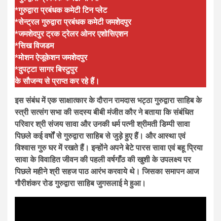
*गुरुद्वारा प्रबंधक कमेटी टिन प्लेट
*सेन्ट्रल गुरुद्वारा प्रबंधक कमेटी जमशेदपुर
*जमशेदपुर ट्रक ट्रेलर ओनर एशोसिएशन
*सिख विजडम
*मोशन ऐजूकेशन जमशेदपुर
*दुपट्टा सागर बिस्टुपुर
के सौजन्य से प्राप्त कर रहे हैं।
इस संबंध में एक साक्षात्कार के दौरान रामदास भट्ठा गुरुद्वारा साहिब के
स्त्री सत्संग सभा की सदस्य बीबी मंजीत कौर ने बताया कि संबंधित
परिवार श्री संजय सावा और उनकी धर्म पत्नी श्रीमती डिम्पी सावा
पिछले कई वर्षों से गुरुद्वारा साहिब से जुड़े हुए हैं। और आस्था एवं
विश्वास गुरु घर में रखते हैं। इन्होंने अपने बेटे पारस सावा एवं बहू प्रिया
सावा के विवाहित जीवन की पहली वर्षगाँठ की खुशी के उपलक्ष्य पर
पिछले महीने श्री सहज पाठ आरंभ करवाये थे। जिसका समापन आज
गौरीशंकर रोड गुरुद्वारा साहिब जुगसलाई मे हुआ।