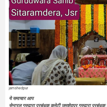
jamshedpur
ये समाचार आप
सेन्ट्रल गुरुद्वारा प्रबंधक कमेटी जमशेदपुर,गुरुद्वारा प्रबंधक