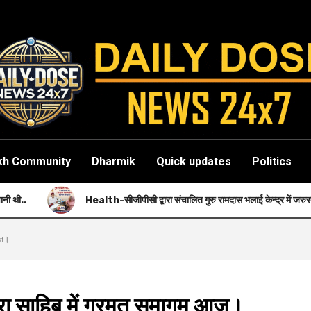
kh Community
Dharmik
Quick updates
Politics
Health-सीजीपीसी द्वारा संचालित गुरु रामदास भलाई केन्द्र में जरुरतमंदों को नि: शुल्क स्वास्थ्
आज।
रा साहिब में गुरमत समागम आज।