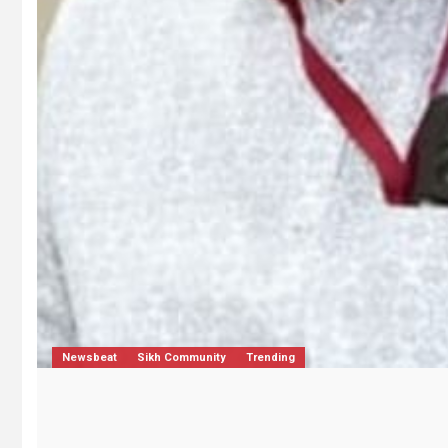
Dharmik
Jharkhand/Bihar
Trending
jamshedpur-जरुरतमंद एवं गरीब मरीजों की
करके पुण्य लाभ कमाएं।
August 5, 2026
Daily Dose Team