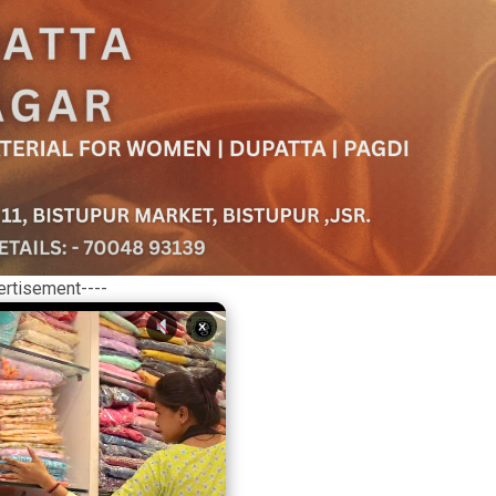
ertisement----
×