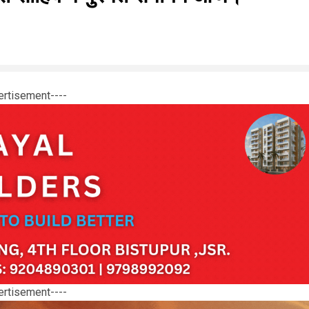
ertisement----
ertisement----