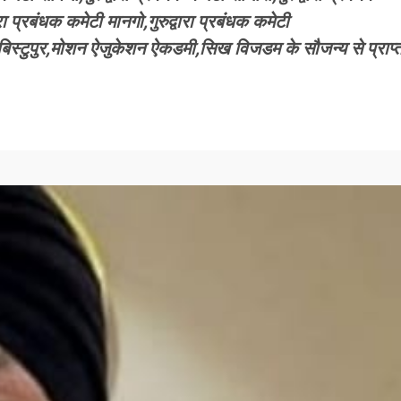
रा प्रबंधक कमेटी मानगो,गुरुद्वारा प्रबंधक कमेटी
गर बिस्टुपुर,मोशन ऐजुकेशन ऐकडमी,सिख विजडम के सौजन्य से प्राप्