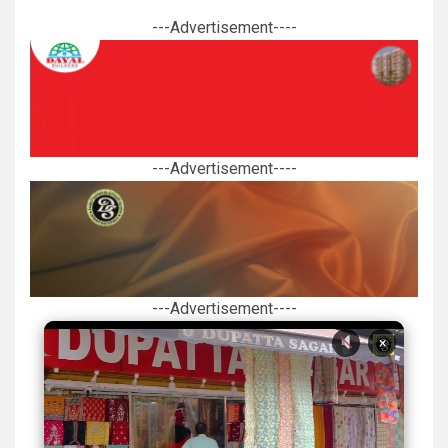
---Advertisement----
---Advertisement----
---Advertisement----
×