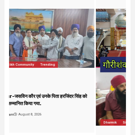
ो
Dharmik
Sikh Community
Trending