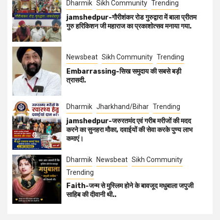
Dharmik
Sikh Community
Trending
jamshedpur-गौरीशंकर रोड गुरुद्वारा में बाला प्रीतम
गुरु हरिकिशन जी महाराज का प्रकाशोत्सव मनाया गया.
Newsbeat
Sikh Community
Trending
Embarrassing-सिख समुदाय की सबसे बड़ी
त्रासदी.
Dharmik
Jharkhand/Bihar
Trending
jamshedpur-जरुरतमंद एवं गरीब मरीजों की मदद
करने का सुनहरा मौका, दवाईयों की सेवा करके पुण्य लाभ
कमाएं।
Dharmik
Newsbeat
Sikh Community
Trending
Faith-जन्म से मुस्लिम होने के बावजूद मधुबाला जपुजी
साहिब की दीवानी थी..