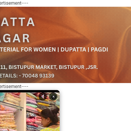
ertisement----
ertisement----
×