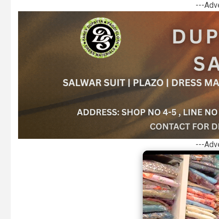
---Adv
---Adv