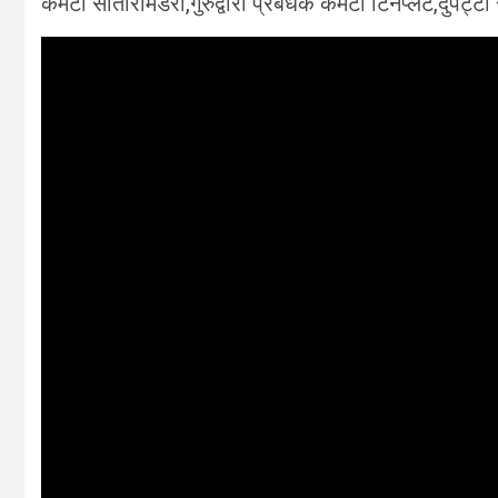
कमेटी सीतारामडेरा,गुरुद्वारा प्रबंधक कमेटी टिनप्लेट,दुपट्टा 