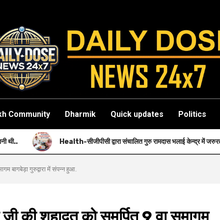
kh Community
Dharmik
Quick updates
Politics
ealth-सीजीपीसी द्वारा संचालित गुरु रामदास भलाई केन्द्र में जरुरतमंदों को नि: शुल्क स्वास्थ्य
ागबेड़ा गुरुद्वारा में संपन्न हुआ.
 जी की शहादत को समर्पित 9 वा समागम