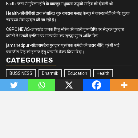
Faith-जन्म से मुस्लिम होने के बावजूद मधुबाला जपुजी साहिब की दीवानी थी..
Health-सीजीपीसी द्वारा संचालित गुरु रामदास भलाई केन्द्र में जरुरतमंदों को नि: शुल्क
स्वास्थ्य सेवा प्रदान की जा रही है।
CGPC NEWS-झारखंड जनक शिबू सोरेन की पहली पुण्यतिथि पर सेंट्रल गुरुद्वारा
कमेटी ने उनकी प्रतिमा पर माल्यार्पण कर श्रद्धा सुमन अर्पित किए.
jamshedpur-सीतारामडेरा गुरुद्वारा प्रबंधक कमेटी की उदार नीति, ग्रंथी भाई
परमजीत सिंह को इलाज हेतु धनराशि देकर किया विदा।
CATEGORIES
BUSSINESS
Dharmik
Education
Health
Jharkhand/Bihar
Matrimonial
Minority
Newsbeat
Politics
Quick updates
Sikh Community
Sports
Tech
Trending
Uncategorized
Copyright © All rights reserved. Managed by
www.digitalsunil.in