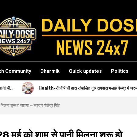
kh Community
Dharmik
Quick updates
Politics
ealth-सीजीपीसी द्वारा संचालित गुरु रामदास भलाई केन्द्र में जरुरतमंदों को नि: शुल्क स्वास्थ्य
लना शुरू हो जाएगा — सरदार शैलेंद्र सिंह
 मई को शाम से पानी मिलना शुरू हो