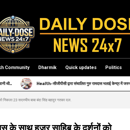
kh Community
Dharmik
Quick updates
Politics
Health-सीजीपीसी द्वारा संचालित गुरु रामदास भलाई केन्द्र में जरुरतमंदों को नि: शुल्क स्वास्थ्
 निकला 23 सदस्यीय बाबा बंदा सिंह बहादुर गतका दल.
 साथ हजूर साहिब के दर्शनों को