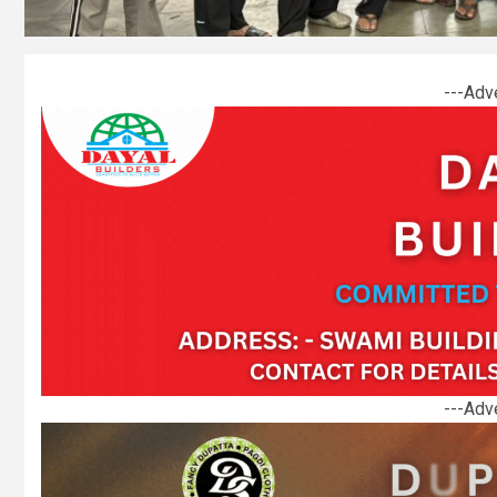
---Adv
---Adv