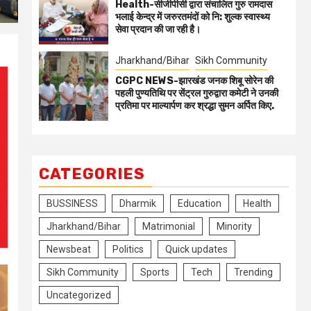
Health-सीजीपीसी द्वारा संचालित गुरु रामदास
भलाई केन्द्र में जरुरतमंदों को नि: शुल्क स्वास्थ्य
सेवा प्रदान की जा रही है।
Jharkhand/Bihar
Sikh Community
CGPC NEWS-झारखंड जनक शिबू सोरेन की
पहली पुण्यतिथि पर सेंट्रल गुरुद्वारा कमेटी ने उनकी
प्रतिमा पर माल्यार्पण कर श्रद्धा सुमन अर्पित किए.
CATEGORIES
BUSSINESS
Dharmik
Education
Health
Jharkhand/Bihar
Matrimonial
Minority
Newsbeat
Politics
Quick updates
Sikh Community
Sports
Tech
Trending
Uncategorized