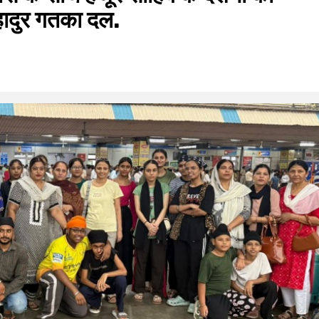
हादुर गतका दल.