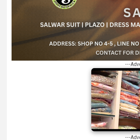
---Adv
---Adv