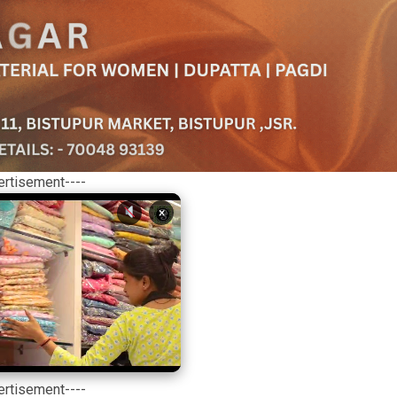
ertisement----
×
ertisement----