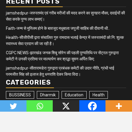
RECENT POSTS
jamshedpur-जरुरतमंद एवं गरीब मरीजों की मदद करने का सुनहरा मौका, दवाईयों की
सेवा करके पुण्य लाभ कमाएं।
Faith-जन्म से मुस्लिम होने के बावजूद मधुबाला जपुजी साहिब की दीवानी थी..
Health-सीजीपीसी द्वारा संचालित गुरु रामदास भलाई केन्द्र में जरुरतमंदों को नि: शुल्क
स्वास्थ्य सेवा प्रदान की जा रही है।
CGPC NEWS-झारखंड जनक शिबू सोरेन की पहली पुण्यतिथि पर सेंट्रल गुरुद्वारा
कमेटी ने उनकी प्रतिमा पर माल्यार्पण कर श्रद्धा सुमन अर्पित किए.
jamshedpur-सीतारामडेरा गुरुद्वारा प्रबंधक कमेटी की उदार नीति, ग्रंथी भाई
परमजीत सिंह को इलाज हेतु धनराशि देकर किया विदा।
CATEGORIES
BUSSINESS
Dharmik
Education
Health
Jharkhand/Bihar
Matrimonial
Minority
Newsbeat
Politics
Quick updates
Sikh Community
Sports
Tech
Trending