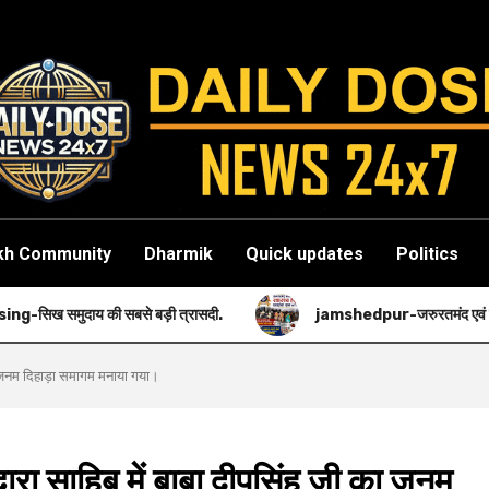
kh Community
Dharmik
Quick updates
Politics
े बड़ी त्रासदी.
jamshedpur-जरुरतमंद एवं गरीब मरीजों की मदद करने का
ा जनम दिहाड़ा समागम मनाया गया।
ा साहिब में बाबा दीपसिंह जी का जनम