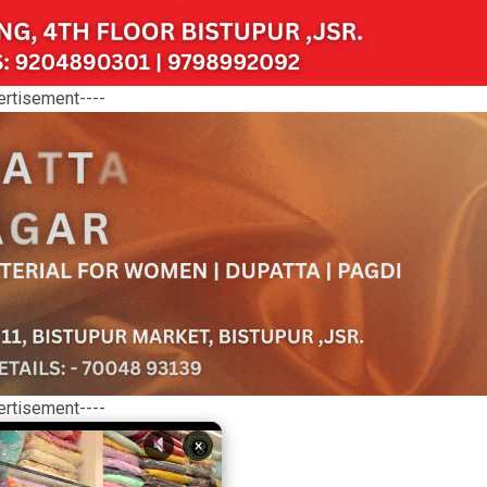
ertisement----
ertisement----
×