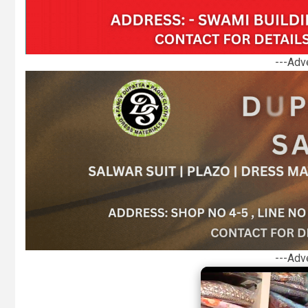
---Adv
---Adv