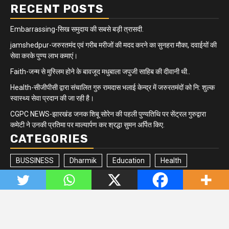
RECENT POSTS
Embarrassing-सिख समुदाय की सबसे बड़ी त्रासदी.
jamshedpur-जरुरतमंद एवं गरीब मरीजों की मदद करने का सुनहरा मौका, दवाईयों की
सेवा करके पुण्य लाभ कमाएं।
Faith-जन्म से मुस्लिम होने के बावजूद मधुबाला जपुजी साहिब की दीवानी थी..
Health-सीजीपीसी द्वारा संचालित गुरु रामदास भलाई केन्द्र में जरुरतमंदों को नि: शुल्क
स्वास्थ्य सेवा प्रदान की जा रही है।
CGPC NEWS-झारखंड जनक शिबू सोरेन की पहली पुण्यतिथि पर सेंट्रल गुरुद्वारा
कमेटी ने उनकी प्रतिमा पर माल्यार्पण कर श्रद्धा सुमन अर्पित किए.
CATEGORIES
BUSSINESS
Dharmik
Education
Health
Jharkhand/Bihar
Matrimonial
Minority
Newsbeat
Politics
Quick updates
Sikh Community
Sports
Tech
Trending
Uncategorized