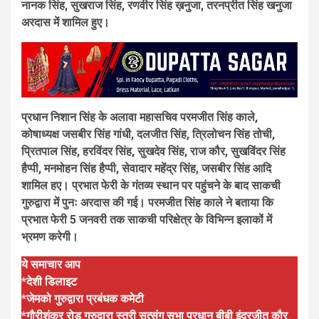
नानक सिंह, सुखराज सिंह, रणवीर सिंह ख़नुजा, तरनप्रीत सिंह खनुजा
अरदास में शामिल हुए।
प्रधान निशान सिंह के अलावा महासचिव परमजीत सिंह काले,
कोषाध्यक्ष जसबीर सिंह गांधी, दलजीत सिंह, त्रिलोचन सिंह तोची,
प्रितपाल सिंह, हरविंदर सिंह, सुखदेव सिंह, राज कौर, सुखविंदर सिंह
हैप्पी, मनमोहन सिंह हैप्पी, सेवादार महेंद्र सिंह, जसबीर सिंह आदि
शामिल हए। प्रभात फेरी के गंतव्य स्थान पर पहुंचने के बाद साकची
गुरुद्वारा में पुनः अरदास की गई। परमजीत सिंह काले ने बताया कि
प्रभात फेरी 5 जनवरी तक साकची परिक्षेत्र के विभिन्न इलाकों में
भ्रमण करेगी।
ये समाचार आप
*देशी डिलाइट
*जेमको गुरुद्वारा प्रबंधक कमेटी
*गौरीशंकर रोड गुरुद्वारा स्त्री सत्संग सभा प्रधान बीबी इंद्रजीत कौर