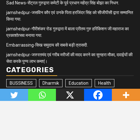
Sad News-सेंट्रल गुरुद्वारा कमेटी के पूर्व प्रधान महेंद्र सिंह बोझा का निधन.
jamshedpur-जसविन कौर एवं उनके पिता हरजिंदर सिंह को सीजीपीसी द्वारा सम्मानित
किया गया.
jamshedpur-गौरीशंकर रोड गुरुद्वारा में बाला प्रीतम गुरु हरिकिशन जी महाराज का
प्रकाशोत्सव मनाया गया.
Embarrassing-सिख समुदाय की सबसे बड़ी त्रासदी.
jamshedpur-जरुरतमंद एवं गरीब मरीजों की मदद करने का सुनहरा मौका, दवाईयों की
सेवा करके पुण्य लाभ कमाएं।
CATEGORIES
BUSSINESS
Dharmik
Education
Health
Jharkhand/Bihar
Matrimonial
Minority
Newsbeat
Politics
Quick updates
Sikh Community
Sports
Tech
Trending
Uncategorized
Copyright © All rights reserved. Managed by