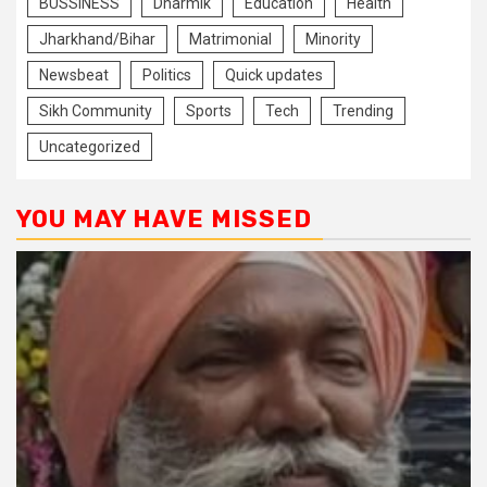
BUSSINESS
Dharmik
Education
Health
Jharkhand/Bihar
Matrimonial
Minority
Newsbeat
Politics
Quick updates
Sikh Community
Sports
Tech
Trending
Uncategorized
YOU MAY HAVE MISSED