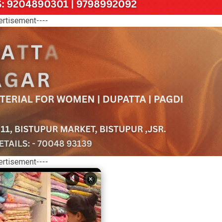
ertisement----
ertisement----
×