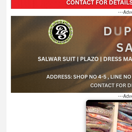
---Adv
---Adv