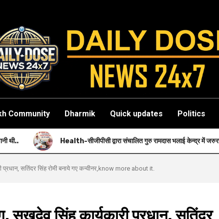
kh Community
Dharmik
Quick updates
Politics
th-सीजीपीसी द्वारा संचालित गुरु रामदास भलाई केन्द्र में जरुरतमंदों को नि: शुल्क स्वास्थ्य से
 प्रधान, सतिंदर सिंह रोमी बनाये गए कन्वीनर,know more about it.
खदेव सिंह कार्यकारी प्रधान, सतिंदर