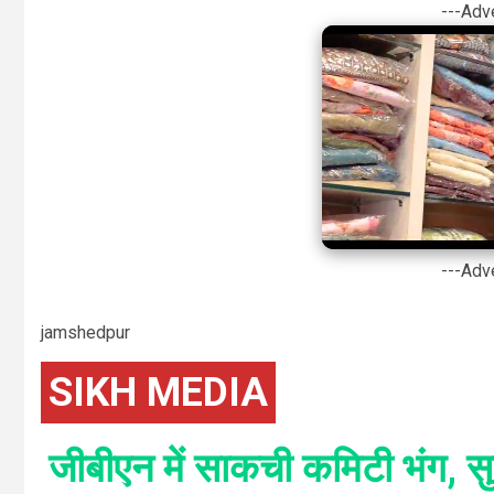
---Adv
---Adv
jamshedpur
SIKH MEDIA
जीबीएन में साकची कमिटी भंग, सु