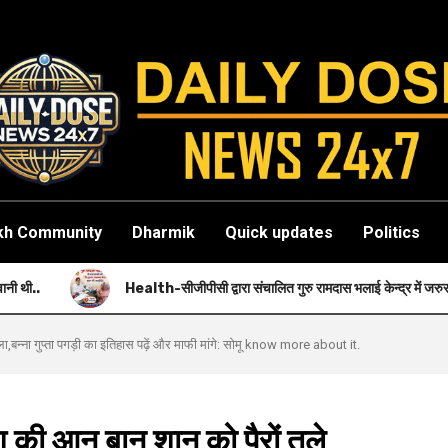
kh Community
Dharmik
Quick updates
Politics
Health-सीजीपीसी द्वारा संचालित गुरु रामदास भलाई केन्द्र में जरुरतमंदों को नि: शुल्क स्वास्थ
बन्ना गुप्ता पगड़ी का इतिहास पढ़ें और माफी मांगे: सोमू know more about it.
ी आन बान शान को पैरों तले