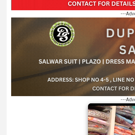
---Adv
---Adv