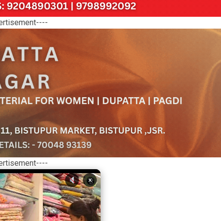
ertisement----
ertisement----
×