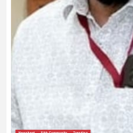
Dharmik
Jharkhand/Bihar
Trending
jamshedpur-जरुरतमंद एवं गरीब मरीजों की
करके पुण्य लाभ कमाएं।