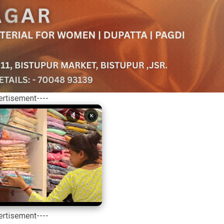
ertisement----
×
ertisement----