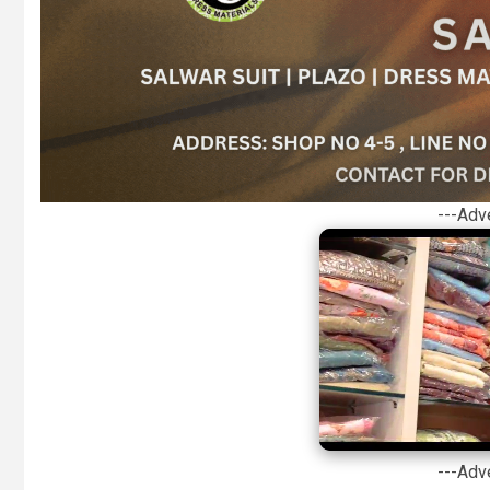
---Adv
---Adv