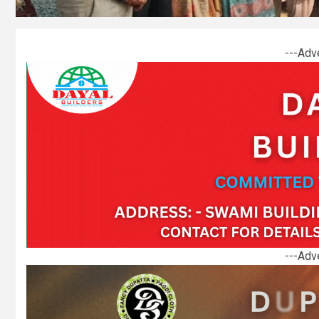
---Adv
---Adv