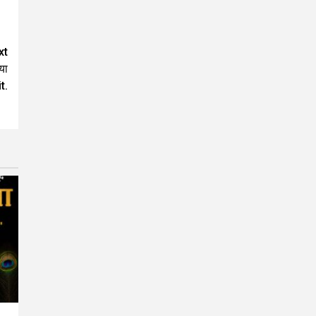
xt
या
t.