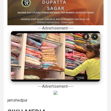
---Advertisement----
×
---Advertisement----
jamshedpur