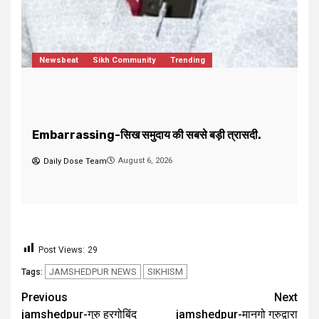
Dharmik
Jharkhand/Bihar
Trending
jamshedpur-जरुरतमंद एवं गरीब मरीजों की मदद करने का
F
सुनहरा मौका, दवाईयों की सेवा करके पुण्य लाभ कमाएं।
द
August 5, 2026
Daily Dose Team
Post Views:
29
JAMSHEDPUR NEWS
SIKHISM
Tags:
Previous
Next
jamshedpur-गुरु हरगोबिंद
jamshedpur-मानगो गुरुद्वारा