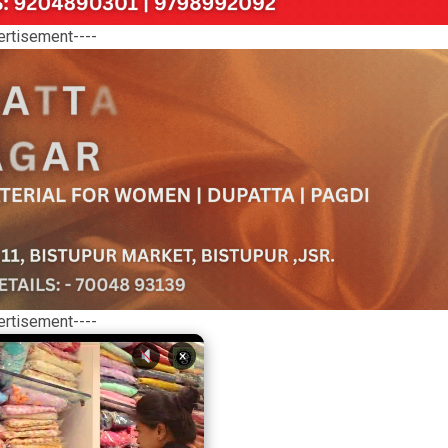
ertisement----
ertisement----
×