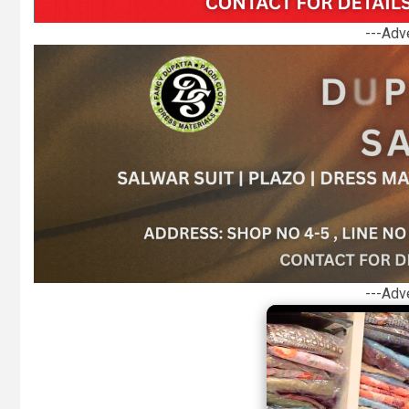
---Adv
---Adv