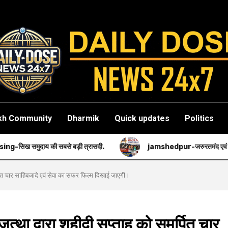
kh Community
Dharmik
Quick updates
Politics
 बड़ी त्रासदी.
jamshedpur-जरुरतमंद एवं गरीब मरीजों की मदद करने का
पित चार साहिबजादे एवं सेवा का सफर फिल्म दिखाई जाएगी।
 द्वारा शहीदी सप्ताह को समर्पित चार