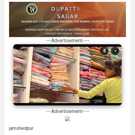
---Advertisement----
×
---Advertisement----
jamshedpur