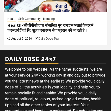
Health
Sikh Community
Trending
Health-सीजीपीसी द्वारा संचालित गुरु रामदास भलाई केन्द्र में
जरुरतमंदों को नि: शुल्क स्वास्थ्य सेवा प्रदान की जा रही है।
August 5, 2026
Daily Dose Team
DAILY DOSE 24×7
Welcome to our website! As the name suggests, we are
at your service 24×7 working day in and day out to provide
you the latest news at the earliest. We provide you a daily
dose of all the activities in your locality and help you to
remain socially fit and healthy. We provide you a daily
dose of political, religious, technology, education, health
tips and all the other topics of your interest. Your
suggestions and inputs are welcomed. Do subscribe and