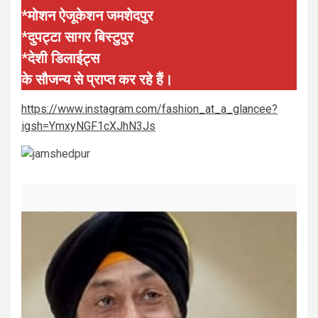
*मोशन ऐजूकेशन जमशेदपुर
*दुपट्टा सागर बिस्टुपुर
*देशी डिलाईट्स
के सौजन्य से प्राप्त कर रहे हैं।
https://www.instagram.com/fashion_at_a_glancee?
igsh=YmxyNGF1cXJhN3Js